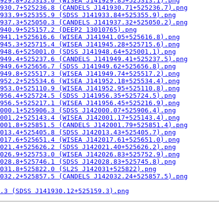
929.8+525313.0 (WISEA J141929.85+525313.1).png
930.7+525236.8 (CANDELS J141930.71+525236.7).png
933.9+525355.9 (SDSS J141933.84+525355.9).png
937.3+525050.3 (CANDELS J141937.32+525050.2).png
940.9+525157.2 (DEEP2 13010765).png
941.1+525616.6 (WISEA J141941.05+525616.8).png
945.3+525715.4 (WISEA J141945.28+525715.6).png
948.6+525001.0 (SDSS J141948.64+525001.1).png
949.4+525237.6 (CANDELS J141949.41+525237.5).png
949.6+525656.7 (SDSS J141949.62+525656.8).png
949.8+525517.3 (WISEA J141949.74+525517.2).png
952.2+525534.6 (WISEA J141952.18+525534.4).png
953.0+525110.9 (WISEA J141952.95+525110.8).png
956.4+525724.5 (SDSS J141956.35+525724.5).png
956.5+525217.1 (WISEA J141956.45+525216.9).png
000.1+525906.3 (SDSS J142000.07+525906.4).png
001.2+525143.4 (WISEA J142001.17+525143.4).png
001.8+525851.5 (CANDELS J142001.79+525851.4).png
013.4+525405.8 (SDSS J142013.43+525405.7).png
017.6+525651.4 (WISEA J142017.61+525651.0).png
021.4+525626.2 (SDSS J142021.40+525626.2).png
026.9+525753.0 (WISEA J142026.83+525752.9).png
028.8+525746.1 (SDSS J142028.83+525745.8).png
031.8+525822.0 (SL2S J142031+525822).png
032.2+525857.5 (CANDELS J142032.24+525857.5).png
.3 (SDSS J141930.12+525159.3).png